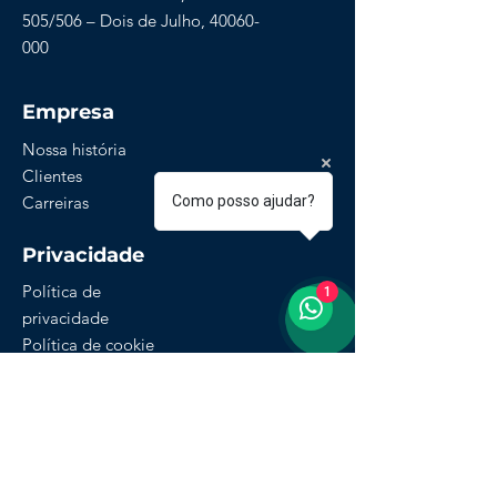
505/506 – Dois de Julho,
40060-
000
Empresa
Nossa história
Clientes
Carreiras
Como posso ajudar?
Privacidade
Política de
1
privacidade
Política de cookie
Política de
Devolução e
Reembolso