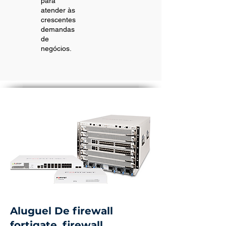
para
atender às
crescentes
demandas
de
negócios.
Aluguel De firewall
fortigate, firewall