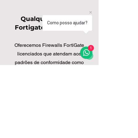
Qualquer firewall
Como posso ajudar?
Fortigate para alugar
Oferecemos Firewalls FortiGate
1
licenciados que atendam aos
padrões de conformidade como
HIPAA e PCI. Proteja sua
organização contra ameaças
indesejadas e proteja sua rede
sem investir na aquisição de um
hardware novo. Alugamos firewalls
FortiGate a um preço acessível.