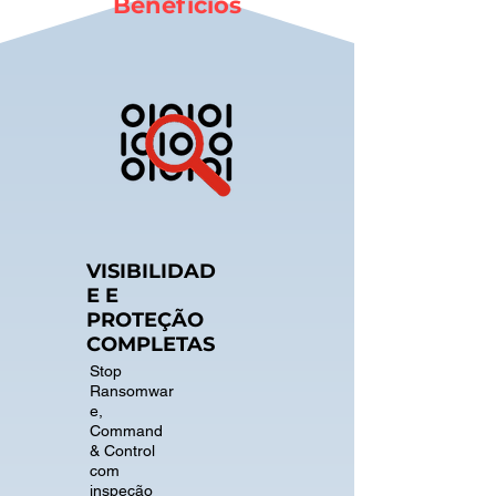
Benefícios
VISIBILIDAD
E E
PROTEÇÃO
COMPLETAS
Stop
Ransomwar
e,
Command
& Control
com
inspeção