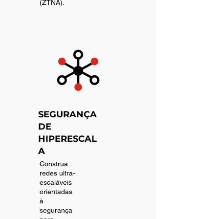
(ZTNA).
SEGURANÇA
DE
HIPERESCAL
A
Construa
redes ultra-
escaláveis
orientadas
à
segurança