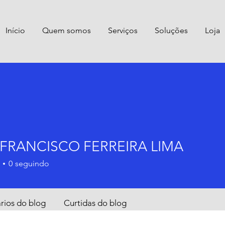
Início
Quem somos
Serviços
Soluções
Loja
 FRANCISCO FERREIRA LIMA
0
seguindo
ios do blog
Curtidas do blog