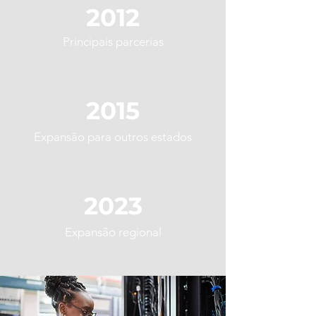
2012
Principais parcerias
2015
Expansão para outros estados
2023
Expansão regional