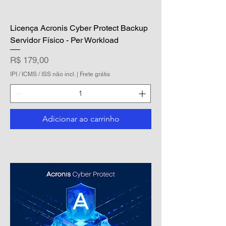
Licença Acronis Cyber Protect Backup
Servidor Físico - Per Workload
Preço
R$ 179,00
IPI / ICMS / ISS não incl.
|
Frete grátis
Adicionar ao carrinho