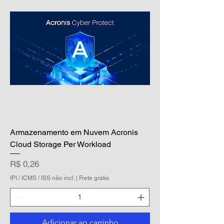
Armazenamento em Nuvem Acronis
Cloud Storage Per Workload
Preço
R$ 0,26
IPI / ICMS / ISS não incl.
|
Frete grátis
Adicionar ao carrinho