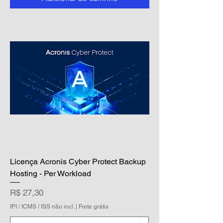
Licença Acronis Cyber Protect Backup
Hosting - Per Workload
Preço
R$ 27,30
IPI / ICMS / ISS não incl.
|
Frete grátis