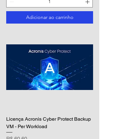
Adicionar ao carrinho
Licença Acronis Cyber Protect Backup
VM - Per Workload
Preço
R$ 60,60