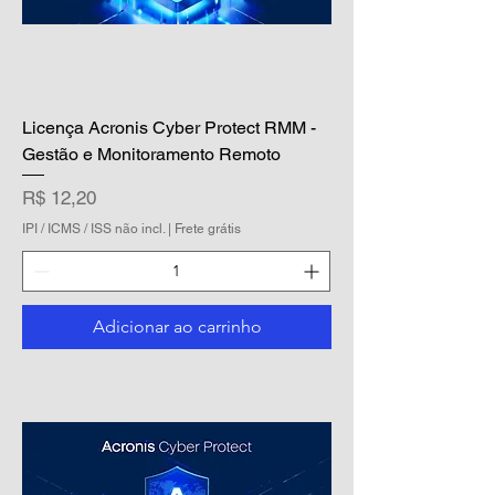
Licença Acronis Cyber Protect RMM -
Gestão e Monitoramento Remoto
Preço
R$ 12,20
IPI / ICMS / ISS não incl.
|
Frete grátis
Adicionar ao carrinho