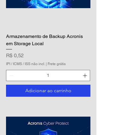
Armazenamento de Backup Acronis
em Storage Local
Preço
R$ 0,52
IPI / ICMS / ISS não incl.
|
Frete grátis
Adicionar ao carrinho