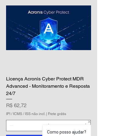
Licença Acronis Cyber Protect MDR
Advanced - Monitoramento e Resposta
24/7
Preço
R$ 62,72
IPI / ICMS / ISS não incl.
|
Frete grátis
Como posso ajudar?