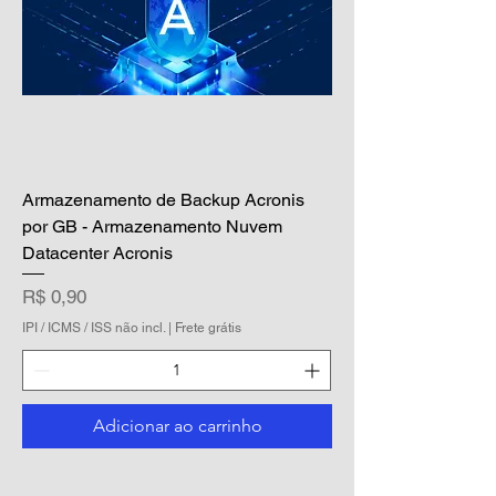
Armazenamento de Backup Acronis
por GB - Armazenamento Nuvem
Datacenter Acronis
Preço
R$ 0,90
IPI / ICMS / ISS não incl.
|
Frete grátis
Adicionar ao carrinho