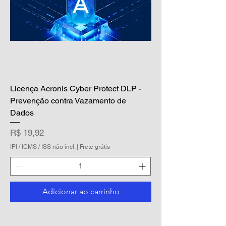
Licença Acronis Cyber Protect DLP -
Prevenção contra Vazamento de
Dados
Preço
R$ 19,92
IPI / ICMS / ISS não incl.
|
Frete grátis
Adicionar ao carrinho