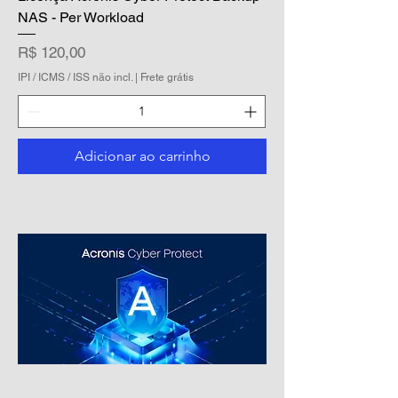
NAS - Per Workload
Preço
R$ 120,00
IPI / ICMS / ISS não incl.
|
Frete grátis
Adicionar ao carrinho